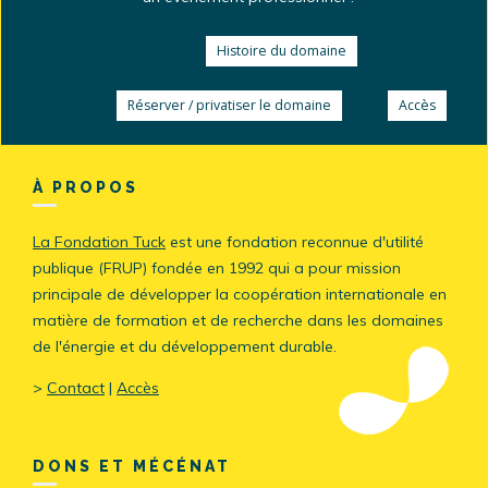
Histoire du domaine
Réserver / privatiser le domaine
Accès
À PROPOS
La Fondation Tuck
est une fondation reconnue d'utilité
publique (FRUP) fondée en 1992 qui a pour mission
principale de développer la coopération internationale en
matière de formation et de recherche dans les domaines
de l'énergie et du développement durable.
>
Contact
|
Accès
DONS ET MÉCÉNAT