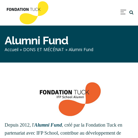
Aller
au
Nav
contenu
prin
principal
Alumni Fund
Fil
Accueil
DONS ET MÉCÉNAT
Alumni Fund
d'Ariane
Depuis 2012, l'
Alumni Fund
, créé par la Fondation Tuck en
partenariat avec IFP School, contribue au développement de