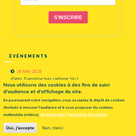
ÉVÉNEMENTS
26 MAI 2026
IDées Transition bas carbone S6-1
Nous utilisons des cookies à des fins de suivi
16 FÉVRIER 2026
d'audience et d'affichage du site.
IDées Géopolitique S13-1
En poursuivant votre navigation, vous acceptez le dépôt de cookies
14 AVRIL 2025
destinés à mesurer l’audience et à vous proposer du contenu
IDées Géopolitique (S12/2)
En savoir plus / Paramétrer les cookies
multimédia (vidéos).
© 2026 Fondation TUCK
-
Mentions légales
Oui, j'accepte
Non, merci