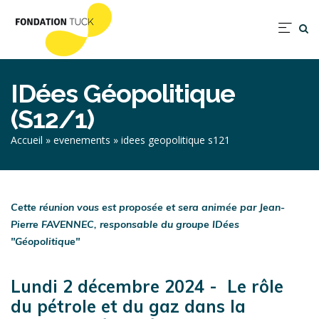
Aller
au
Nav
contenu
prin
principal
IDées Géopolitique
(S12/1)
Fil
Accueil
evenements
idees geopolitique s121
d'Ariane
Cette réunion vous est proposée et sera animée par Jean-
Pierre FAVENNEC, responsable du groupe IDées
"Géopolitique"
Lundi 2 décembre 2024 - Le rôle
du pétrole et du gaz dans la