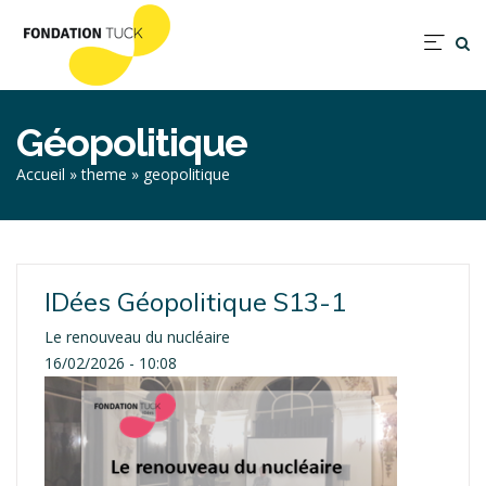
Aller
au
Nav
contenu
prin
principal
Géopolitique
Fil
Accueil
theme
geopolitique
d'Ariane
IDées Géopolitique S13-1
Le renouveau du nucléaire
16/02/2026 - 10:08