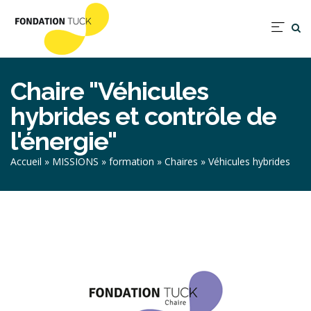
Aller
au
Nav
contenu
prin
principal
Chaire "Véhicules
hybrides et contrôle de
l'énergie"
Fil
Accueil
MISSIONS
formation
Chaires
Véhicules hybrides
d'Ariane
Image